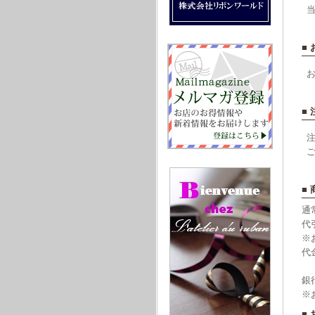
■
■
■
通
代
※
代
銀
※
■