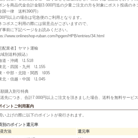
ボンを商品代金合計金額3.000円迄の少量ご注文の方を対象にポスト投函の
全国一律 送料390円）
.000円以上の場合は宅急便のご利用となります。
ネコポスご利用の際には留意点がございますので、
ず事前に下記ページをお読みください。
ps://www.onlineshop-ruban.com/hpgen/HPB/entries/34.html
宅配業者】ヤマト運輸
地域別送料(税込）
海道・沖縄 \1.518
東北・四国・九州 \1.155
東・中部・北陸・関西 \935
東北・信越・中国 \1.045
高額購入割引特典
配送先につき、合計7.000円以上ご注文を頂きました場合、送料を無料サービ
 ポイントご利用案内
買い上げの際に以下のポイントが発行されます。
済別のポイント還元率
済方法
還元率