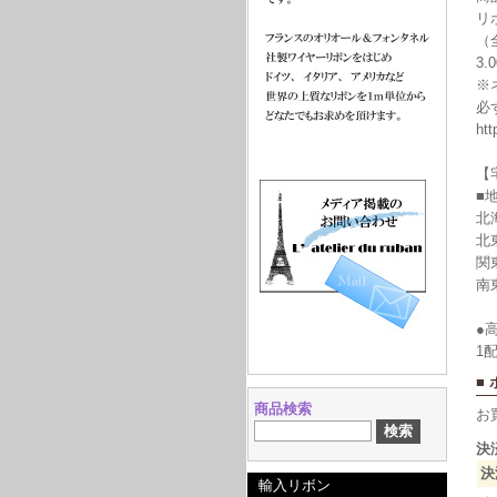
リ
（
3
※
必
htt
【
■
北
北
関
南
●
1
■
商品検索
お
決
決
輸入リボン