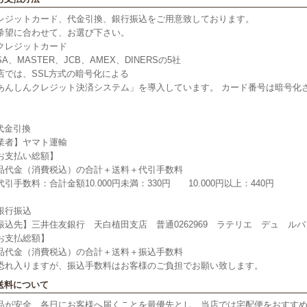
レジットカード、代金引換、銀行振込をご用意致しております。
希望に合わせて、お選び下さい。
クレジットカード
SA、MASTER、JCB、AMEX、DINERSの5社
店では、SSL方式の暗号化による
あんしんクレジット決済システム」を導入しています。 カード番号は暗号化
。
代金引換
業者】ヤマト運輸
お支払い総額】
品代金（消費税込）の合計＋送料＋代引手数料
代引手数料：合計金額10.000円未満：330円 10.000円以上：440円
銀行振込
振込先】三井住友銀行 天白植田支店 普通0262969 ラテリエ デュ ルバ
お支払総額】
品代金（消費税込）の合計＋送料＋振込手数料
恐れ入りますが、振込手数料はお客様のご負担でお願い致します。
 送料について
品が安全、各日にお客様へ届くことを最優先とし、当店では宅配便をおすす