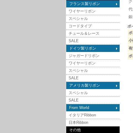
ク
フランス製リボン
代
ワイヤーリボン
銀
スペシャル
コードタイプ
ポ
ポ
チュール＆レース
小
SALE
ドイツ製リボン
有
ジャガードリボン
ポ
ワイヤーリボン
スペシャル
SALE
アメリカ製リボン
スペシャル
SALE
From World
イタリアRibbon
日本Ribbon
その他