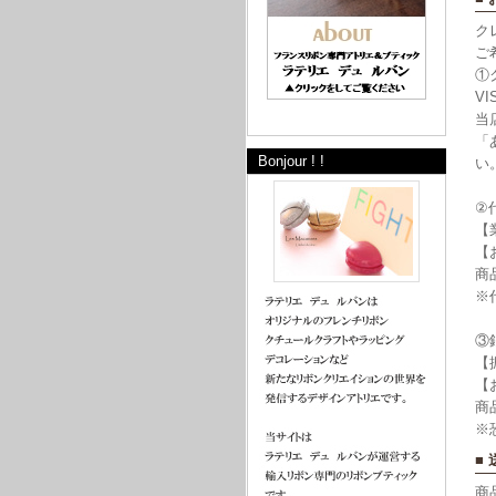
ク
ご
①
VI
当
「
Bonjour ! !
い
②
【
【
商
※
③
【
【
商
※
■
商