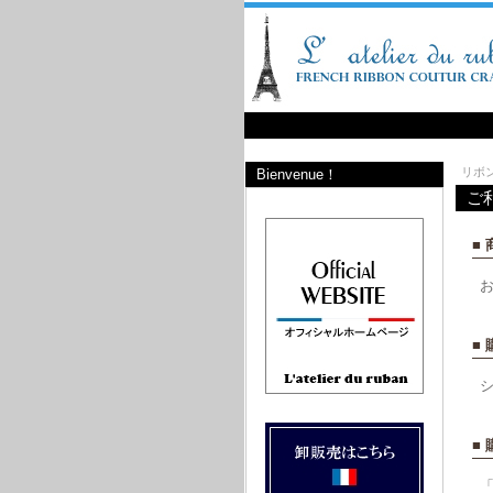
リボ
Bienvenue！
ご
■
■
■