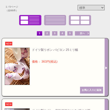
1 / 5ページ
（全86件）
1
2
3
4
5
次へ
NEW
ドイツ製リボン パピヨン 25ミリ幅
価格： 363円(税込)
NEW