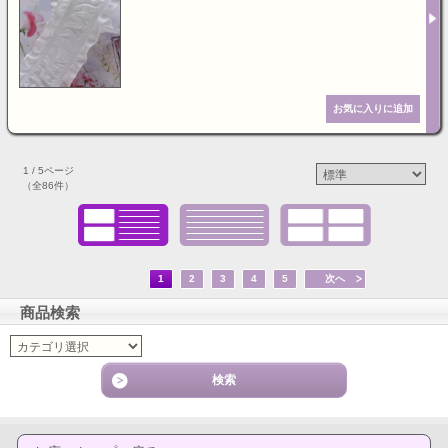
1 / 5ページ
（全86件）
1
2
3
4
5
次へ
商品検索