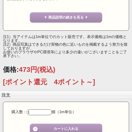
フラワーアレンジメント、インテリア装飾等、
幅広いジャンルでイタリアンな雰囲気を。
▼ 商品説明の続きを見る ▼
45ミリ幅 イタリア製 ノーワイヤー
注1）当アイテムは1m単位でのカット販売です。表示価格は1mの価格と
なります。
注2）商品写真はできるだけ実物の色に近いものを掲載するよう努力を致
しておりますが、
お使いのプラウザやPC環境等により多少の違いがございますことをご了
承下さい。
価格:
473円
(税込)
[ポイント還元 4ポイント～]
注文
購入数：
個（1m単位）