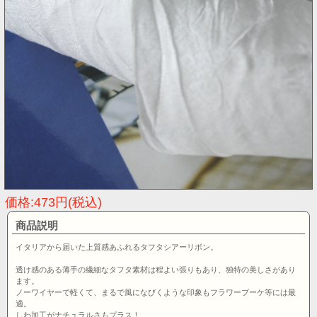
価格:473円(税込)
商品説明
イタリアから届いた上質感あふれるタフタシアーリボン。
透け感のある薄手の繊細なタフタ素材は程よい張りもあり、独特の美しさがあり
ます。
ノーワイヤーで軽くて、まるで風になびくような印象もフラワーブーケ等には最
適。
しわ加工がナチュラルさもプラス！