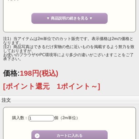
10ミリ幅 両面サテンリボン イタリア製
▼ 商品説明の続きを見る ▼
注1）当アイテムは2m単位でのカット販売です。表示価格は2mの価格と
なります。
注2）商品写真はできるだけ実物の色に近いものを掲載するよう努力を致
しておりますが、
お使いのプラウザやPC環境等により多少の違いがございますことをご了
承下さい。
価格:
198円
(税込)
[ポイント還元 1ポイント～]
注文
購入数：
個（2m単位）