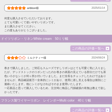
2025/01/14
aribbon様
何度も購入させていただいております。
とても可愛いくて使いやすいリボンです。
また購入させてください。
この度もありがとうございました。
ドイツリボン・リネンWhite cream 50ミリ幅
この商品の評価一覧へ
2024/06/24
ミルクティー様
巻きで購入しました。ご対応もスムーズですしリボンはとても可愛く気に入りまし
たが、デッドストックのリボンだったのか巻きの表面の見えている部分だけでも茶
色い小さなシミが何ヶ所か付いていました。まだ全長をチェックしたわけではあり
ませんが、商品確認後万一全体的にシミがあり、使用に差し支える場合は個別にご
連絡いたします。他にシミがなければそのまま使用いたします。
一応新品と思って購入しているため、注文時に検品し汚損破損の有無は教えて欲し
かったです。
フランス製ワイヤーリボン レインボーMulti color 40ミリ幅
この商品の評価一覧へ