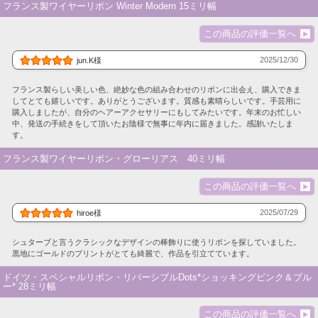
フランス製ワイヤーリボン Winter Modern 15ミリ幅
この商品の評価一覧へ
2025/12/30
jun.K様
フランス製らしい美しい色、絶妙な色の組み合わせのリボンに出会え、購入できま
してとても嬉しいです。ありがとうございます。質感も素晴らしいです。手芸用に
購入しましたが、自分のヘアーアクセサリーにもしてみたいです。年末のお忙しい
中、発送の手続きをして頂いたお陰様で無事に年内に届きました。感謝いたしま
す。
フランス製ワイヤーリボン・グローリアス 40ミリ幅
この商品の評価一覧へ
2025/07/29
hiroe様
シュターブと言うクラシックなデザインの棒飾りに使うリボンを探していました。
黒地にゴールドのプリントがとても綺麗で、作品を引立てています。
ドイツ・スペシャルリボン・リバーシブルDots*ショッキングピンク＆ブル
ー* 28ミリ幅
この商品の評価一覧へ