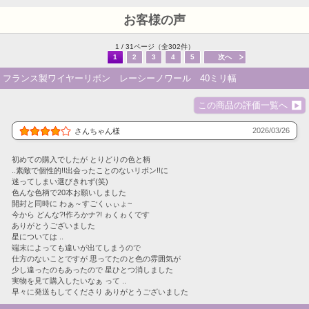
お客様の声
1 / 31ページ（全302件）
1
2
3
4
5
次へ
フランス製ワイヤーリボン レーシーノワール 40ミリ幅
この商品の評価一覧へ
2026/03/26
さんちゃん様
初めての購入でしたが とりどりの色と柄
..素敵で個性的!!出会ったことのないリボン!!に
迷ってしまい選びきれず(笑)
色んな色柄で20本お願いしました
開封と同時に わぁ～すごくぃぃょ~
今から どんな?!作ろかナ?! ゎくゎくです
ありがとうございました
星については ..
端末によっても違いが出てしまうので
仕方のないことですが 思ってたのと色の雰囲気が
少し違ったのもあったので 星ひとつ消しました
実物を見て購入したいなぁ って ..
早々に発送もしてくださり ありがとうございました