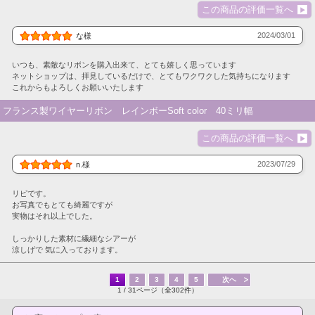
この商品の評価一覧へ
2024/03/01
な様
いつも、素敵なリボンを購入出来て、とても嬉しく思っています
ネットショップは、拝見しているだけで、とてもワクワクした気持ちになります
これからもよろしくお願いいたします
フランス製ワイヤーリボン レインボーSoft color 40ミリ幅
この商品の評価一覧へ
2023/07/29
n.様
リピです。
お写真でもとても綺麗ですが
実物はそれ以上でした。
しっかりした素材に繊細なシアーが
涼しげで 気に入っております。
1
2
3
4
5
次へ
1 / 31ページ（全302件）