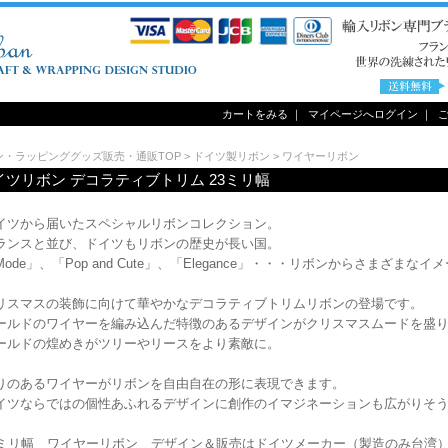
カートをみる
｜
マイページへログイン
｜
ン・ラッピンググッズ販売・通販TOP
>
ドイツ製リボン
>
ワイヤーリボン
イツリボン デコラティブトリム 23ミリ幅
イツから届いたスペシャルリボンコレクション。
ランスと並び、ドイツもリボンの歴史が長い国。
Mode」、「Pop and Cute」、「Elegance」・・・リボンからさまざまな
リスマスの装飾に向けて華やかなデコラティブトリムリボンの登場です。
ールドのワイヤーを編み込んだ特徴のあるデザインがクリスマスムードを盛
ールドの煌めきがツリーやリースをより素敵に。
りのあるワイヤーがリボンを自由自在の形に表現できます。
イツならではの個性あふれるデザインに創作のイマジネーションも広がりそ
3ミリ幅 ワイヤーリボン デザイン＆販売はドイツメーカー（製造のみ台湾