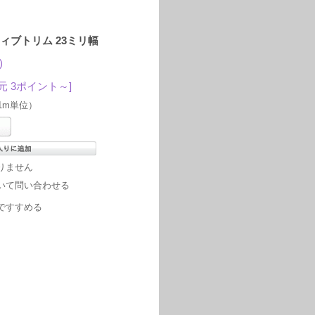
ティブトリム 23ミリ幅
)
元 3ポイント～]
1m単位）
りません
いて問い合わせる
ですすめる