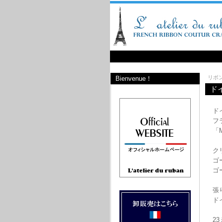
リボ
Bienvenue！
ド
ド
フ
「
ク
ゴ
ゴ
張
ド
2