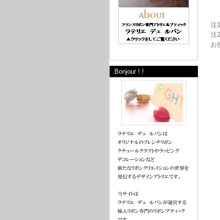
注
注
お
Bonjour ! !