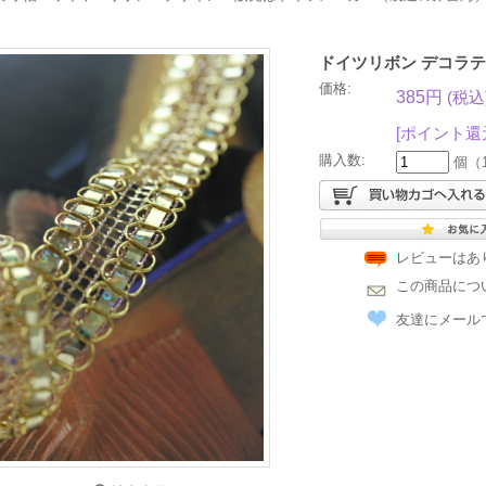
ドイツリボン デコラ
価格:
385円
(税込
[ポイント還
購入数:
個（
レビューはあ
この商品につ
友達にメール