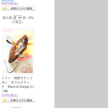
594円
(税込)
購入数
個（50c
ｍ単位）
ドイツ・両面サテンリ
ボン・ダブルステッ
チ Black＆Orange 5ミ
リ幅
132円
(税込)