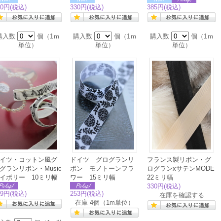
30円
(税込)
330円
(税込)
385円
(税込)
購入数
個（1ｍ
購入数
個（1ｍ
購入数
個（1ｍ
単位）
単位）
単位）
イツ・コットン風グ
ドイツ グログランリ
フランス製リボン・グ
グランリボン・Music
ボン モノトーンフラ
ログランxサテンMODE
イボリー 10ミリ幅
ワー 15ミリ幅
22ミリ幅
330円
(税込)
39円
(税込)
253円
(税込)
在庫を確認する
在庫 4個（1m単位）