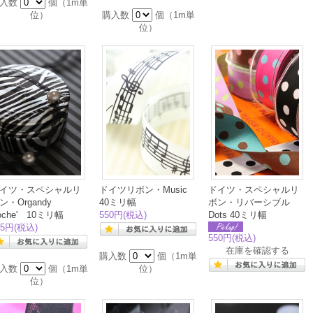
購入数
個（1m単
位）
購入数
個（1m単
位）
イツ・スペシャルリ
ドイツリボン・Music
ドイツ・スペシャルリ
ン・Organdy
40ミリ幅
ボン・リバーシブル
oche' 10ミリ幅
550円
(税込)
Dots 40ミリ幅
95円
(税込)
550円
(税込)
在庫を確認する
購入数
個（1m単
購入数
個（1m単
位）
位）