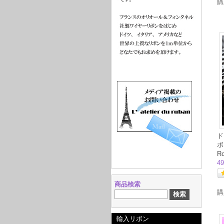
ド
ボ
R
4
商品検索
輸入リボン