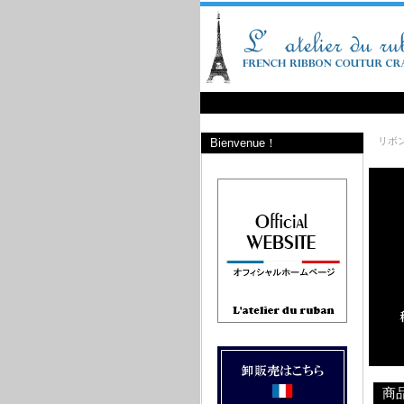
リボ
Bienvenue！
商