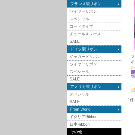
フランス製リボン
ワイヤーリボン
スペシャル
コードタイプ
チュール＆レース
SALE
ドイツ製リボン
フ
ジャガードリボン
ボ
ワイヤーリボン
ル
スペシャル
5
SALE
アメリカ製リボン
スペシャル
1件
SALE
From World
イタリアRibbon
日本Ribbon
その他