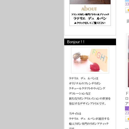
3
Bonjour ! !
ド
ロ
ア
2