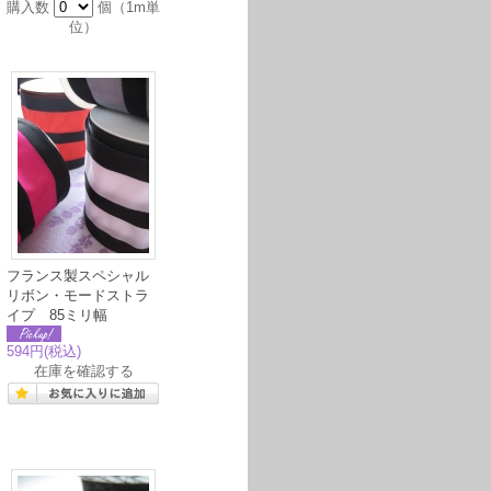
購入数
個（1m単
位）
フランス製スペシャル
リボン・モードストラ
イプ 85ミリ幅
594円
(税込)
在庫を確認する