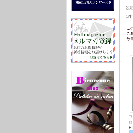
説
1件
こ
ご
数
フ
ロ
P