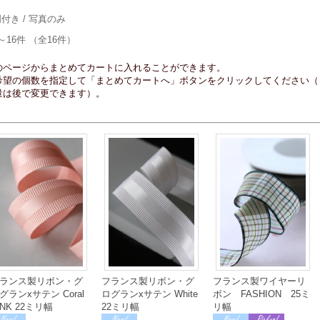
明付き
/ 写真のみ
～16件 （全16件）
のページからまとめてカートに入れることができます。
希望の個数を指定して「まとめてカートへ」ボタンをクリックしてください（
量は後で変更できます）。
ランス製リボン・グ
フランス製リボン・グ
フランス製ワイヤーリ
グランxサテン Coral
ログランxサテン White
ボン FASHION 25ミ
INK 22ミリ幅
22ミリ幅
リ幅