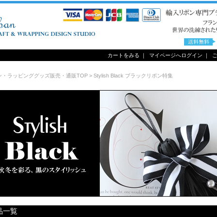
カートをみる
｜
マイページへログイン
｜
ン・ラッピンググッズ販売・通販TOP
> Stylish Black ブラックリボン特集
品一覧