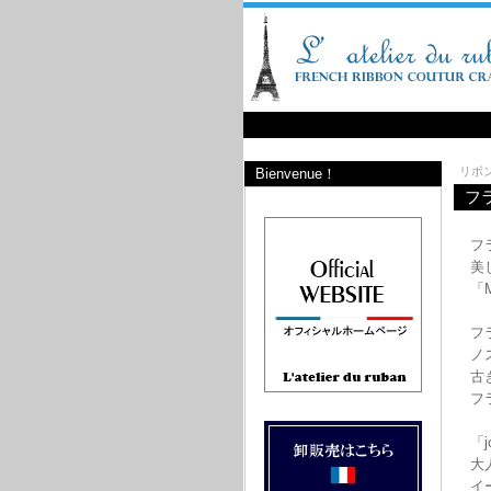
リボ
Bienvenue！
フラ
フ
美
「
フ
ノ
古
フ
「
大
イ