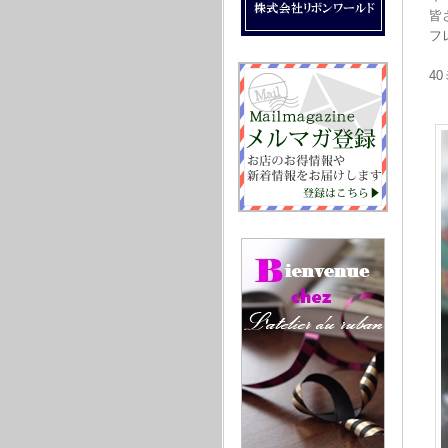
皆
フ
4