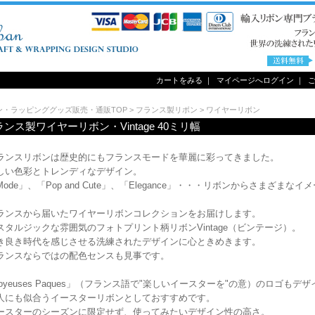
カートをみる
｜
マイページへログイン
｜
ン・ラッピンググッズ販売・通販TOP
>
フランス製リボン
>
ワイヤーリボン
ンス製ワイヤーリボン・Vintage 40ミリ幅
ランスリボンは歴史的にもフランスモードを華麗に彩ってきました。
しい色彩とトレンディなデザイン。
Mode」、「Pop and Cute」、「Elegance」・・・リボンからさまざまな
ランスから届いたワイヤーリボンコレクションをお届けします。
スタルジックな雰囲気のフォトプリント柄リボンVintage（ビンテージ）。
き良き時代を感じさせる洗練されたデザインに心ときめきます。
ランスならではの配色センスも見事です。
joyeuses Paques」（フランス語で"楽しいイースターを"の意）のロゴもデ
人にも似合うイースターリボンとしておすすめです。
ースターのシーズンに限定せず、使ってみたいデザイン性の高さ。