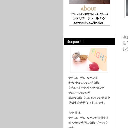
注
Bonjour ! !
注
お