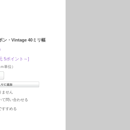
・Vintage 40ミリ幅
)
元 5ポイント～]
1ｍ単位）
りません
いて問い合わせる
ですすめる