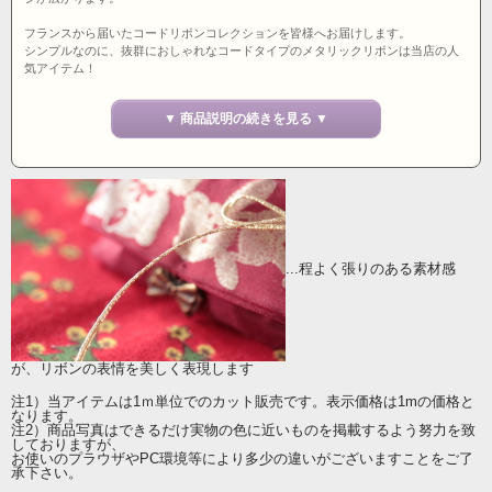
フランスから届いたコードリボンコレクションを皆様へお届けします。
シンプルなのに、抜群におしゃれなコードタイプのメタリックリボンは当店の人
気アイテム！
ターコイズブルー、シルバー、フューシャピンクに続き、新たにゴールドが初登
場。
▼ 商品説明の続きを見る ▼
メタリックなクールさとおしゃれな可愛らしさが魅力です。
ラッピングはもちろんのこと、フラワーアレンジメントやクラフト等、
幅広いジャンルでおすすめです。
1ミリ幅 フランス製
...程よく張りのある素材感
が、リボンの表情を美しく表現します
注1）当アイテムは1ｍ単位でのカット販売です。表示価格は1mの価格と
なります。
注2）商品写真はできるだけ実物の色に近いものを掲載するよう努力を致
しておりますが、
お使いのプラウザやPC環境等により多少の違いがございますことをご了
承下さい。