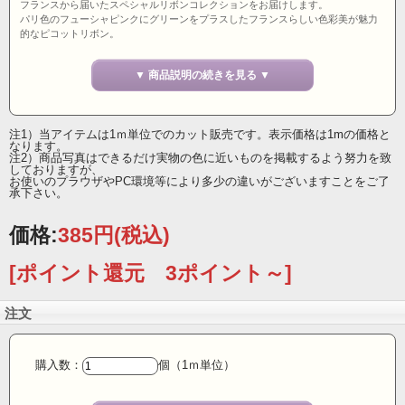
フランスから届いたスペシャルリボンコレクションをお届けします。
パリ色のフューシャピンクにグリーンをプラスしたフランスらしい色彩美が魅力
的なピコットリボン。
ノーワイヤーの上、素材はソフトで上質感があります。
甘すぎない大人可愛い表現がフランス流！
▼ 商品説明の続きを見る ▼
15ミリ幅 フランス製 11527
注1）当アイテムは1ｍ単位でのカット販売です。表示価格は1mの価格と
なります。
注2）商品写真はできるだけ実物の色に近いものを掲載するよう努力を致
しておりますが、
お使いのプラウザやPC環境等により多少の違いがございますことをご了
承下さい。
価格:
385円
(税込)
[ポイント還元 3ポイント～]
注文
購入数：
個（1ｍ単位）