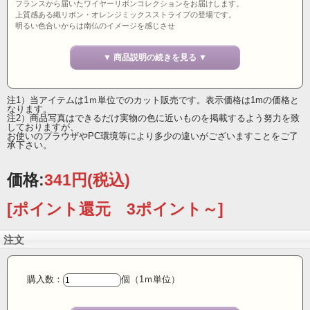
フランスから届いたワイヤーリボンコレクションをお届けします。
上質感ある織リボン・オレンジミックスストライプの登場です。
明るい色合いからは南仏のイメージを感じさせ
幅広いジャンルのクリエーターに自信をもっておすすめ。
▼ 商品説明の続きを見る ▼
15ミリ幅 ワイヤーリボン フランス製
注1）当アイテムは1ｍ単位でのカット販売です。表示価格は1mの価格と
なります。
注2）商品写真はできるだけ実物の色に近いものを掲載するよう努力を致
しておりますが、
お使いのプラウザやPC環境等により多少の違いがございますことをご了
承下さい。
価格:
341円
(税込)
[ポイント還元 3ポイント～]
注文
購入数：
個（1ｍ単位）