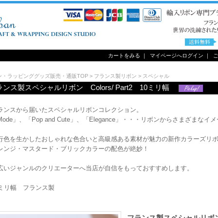
カートをみる
｜
マイページへログイン
｜
ン・ラッピンググッズ販売・通販TOP
>
フランス製リボン
>
スペシャル
ンス製スペシャルリボン Colors/ Part2 10ミリ幅
ランスから届いたスペシャルリボンコレクション。
Mode」、「Pop and Cute」、「Elegance」・・・リボンからさまざまな
行色を生かしたおしゃれな色合いと高級感ある素材が魅力の新作カラーズリ
レンジ・マスタード・ブリックカラーの配色が絶妙！
広いジャンルのクリエーターへ当店が自信をもっておすすめします。
0ミリ幅 フランス製
フランス製スペシャルリボン Co