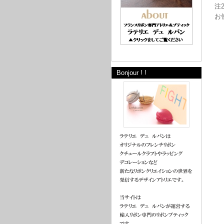
注
お
Bonjour ! !