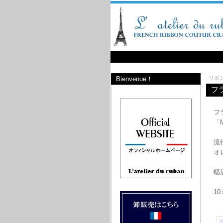
リボ
Bienvenue！
フラ
フ
「
流
オ
幅
1