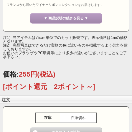
フランスから届いたワイヤーリボンコレクションをお届けします。
人気のゴールドエッジリボンに紺色25ミリ幅の登場！
格調のある雰囲気に。
▼ 商品説明の続きを見る ▼
クリエイションの表現の数だけ、色彩が放つ表情も異なってみえるはず。
フラワーアレンジメントやラッピングでは特におすすめ。
注1）当アイテムは75cｍ単位でのカット販売です。表示価格は1mの価格
その他にも、カルトナージュ等のクラフトや手芸、インテリア装飾等、
となります。
幅広いジャンルのクリエーターへ。
注2）商品写真はできるだけ実物の色に近いものを掲載するよう努力を致
しておりますが、
25ミリ幅 ワイヤーリボン フランス製
お使いのプラウザやPC環境等により多少の違いがございますことをご了
承下さい。
価格:
255円
(税込)
[ポイント還元 2ポイント～]
注文
在庫
在庫切れ