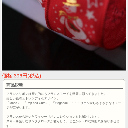
価格:396円(税込)
商品説明
フランスリボンは歴史的にもフランスモードを華麗に彩ってきました。
美しい色彩とトレンディなデザイン。
「Mode」、「Pop and Cute」、「Elegance」・・・リボンからさまざまなイメー
ジが広がります。
フランスから届いたワイヤーリボンコレクションをお届けします。
スキーを楽しむサンタクロースが愛らしく、どこかレトロな雰囲気を感じさせま
す。