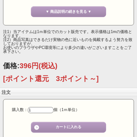
鮮やかなレッドのクリスマスカラーが可愛い！
▼ 商品説明の続きを見る ▼
ツリーやリースのデコレーションをはじめ、
幅広いジャンルのクリエーターに自信をもっておすすめします。
フランスならではのセンスを生かし、クリスマスシーンにお使いください。
注1）当アイテムは1ｍ単位でのカット販売です。表示価格は1mの価格と
25ミリ幅 ワイヤーリボン フランス製
なります。
注2）商品写真はできるだけ実物の色に近いものを掲載するよう努力を致
しておりますが、
お使いのプラウザやPC環境等により多少の違いがございますことをご了
承下さい。
価格:
396円
(税込)
[ポイント還元 3ポイント～]
注文
購入数：
個（1ｍ単位）