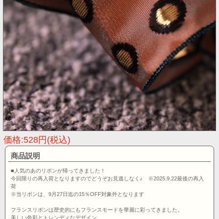
価格:528円(税込)
商品説明
■人気のあのリボンが帰ってきました！
今回限りの再入荷となりますのでどうぞお見逃しなく♪ ※2025.9.22最後の再入
荷
※当リボンは、9月27日迄の15％OFF対象外となります
フランスリボンは歴史的にもフランスモードを華麗に彩ってきました。
美しい色彩とトレンディなデザイン。