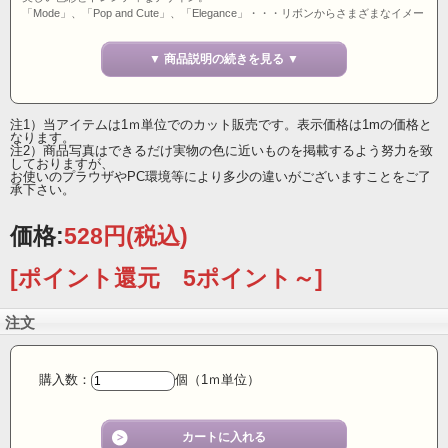
「Mode」、「Pop and Cute」、「Elegance」・・・リボンからさまざまなイメー
ジが広がります。
▼ 商品説明の続きを見る ▼
フランスから届いた秋冬シーズンのワイヤーコレクションをお届けします。
ワンランク上の上質なクリスマスシーンに欠かせない人気アイテム、ウィンター
ドットリボン。
モダンでシックなデザインと色合いが人気の理由。
注1）当アイテムは1ｍ単位でのカット販売です。表示価格は1mの価格と
上質な素材感から高級感もあり、大人のフレンチスタイルが表現できます。
なります。
注2）商品写真はできるだけ実物の色に近いものを掲載するよう努力を致
クリスマスリースやツリーの装飾には大変おすすめ！
しておりますが、
フラワーアレンジメントやインテリア、手芸等、幅広いジャンルのクリエーター
お使いのプラウザやPC環境等により多少の違いがございますことをご了
承下さい。
の皆様もぜひお試しください！
※完売次第、今後の再入荷はありません
価格:
528円
(税込)
38ミリ幅 ワイヤーリボン フランス製
[ポイント還元 5ポイント～]
注文
購入数：
個（1ｍ単位）