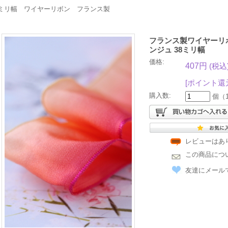
8ミリ幅 ワイヤーリボン フランス製
フランス製ワイヤーリ
ンジュ 38ミリ幅
価格:
407円
(税込
[ポイント還
購入数:
個（
レビューはあ
この商品につ
友達にメール