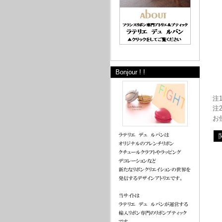
Bonjour ! !
注
注
お