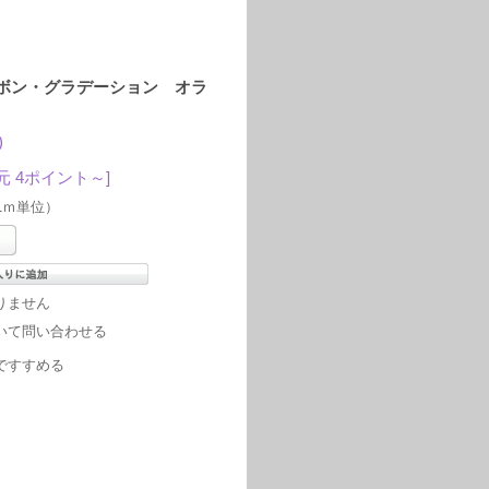
ボン・グラデーション オラ
)
元 4ポイント～]
1ｍ単位）
りません
いて問い合わせる
ですすめる