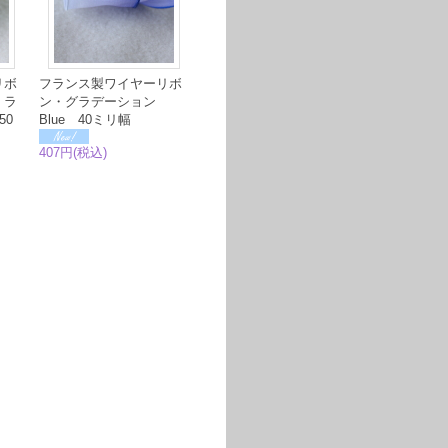
リボ
フランス製ワイヤーリボ
 ラ
ン・グラデーション
50
Blue 40ミリ幅
407円(税込)