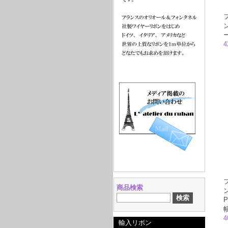
4
商品検索
P
4
輸入リボン