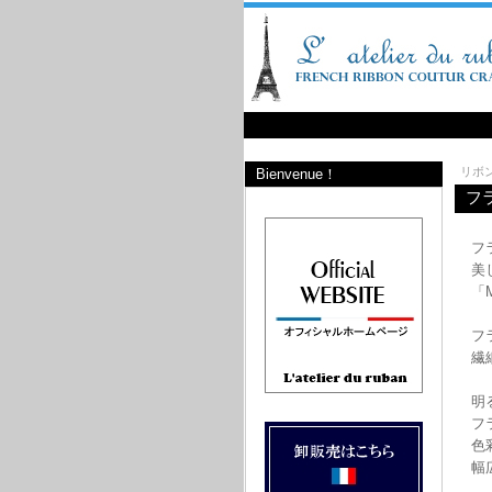
リボ
Bienvenue！
フ
フ
美
「
フ
繊
明
フ
色
幅