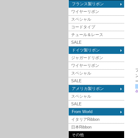
フランス製リボン
ワイヤーリボン
スペシャル
コードタイプ
チュール＆レース
SALE
ドイツ製リボン
ジャガードリボン
ワイヤーリボン
スペシャル
SALE
アメリカ製リボン
4
スペシャル
SALE
From World
イタリアRibbon
日本Ribbon
その他