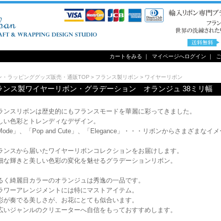
カートをみる
｜
マイページへログイン
｜
ン・ラッピンググッズ販売・通販TOP
>
フランス製リボン
>
ワイヤーリボン
ランス製ワイヤーリボン・グラデーション オランジュ 38ミリ
ランスリボンは歴史的にもフランスモードを華麗に彩ってきました。
しい色彩とトレンディなデザイン。
Mode」、「Pop and Cute」、「Elegance」・・・リボンからさまざまな
ランスから届いたワイヤーリボンコレクションをお届けします。
細な輝きと美しい色彩の変化を魅せるグラデーションリボン。
るく綺麗目カラーのオランジュは秀逸の一品です。
ラワーアレンジメントには特にマストアイテム。
彩が奏でる美しさが、お花にとても似合います。
広いジャンルのクリエーターへ自信をもっておすすめします。