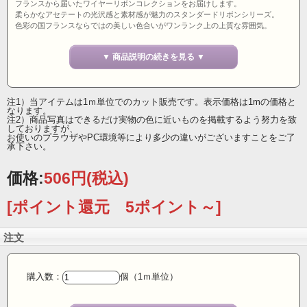
フランスから届いたワイヤーリボンコレクションをお届けします。
柔らかなアセテートの光沢感と素材感が魅力のスタンダードリボンシリーズ。
色彩の国フランスならではの美しい色合いがワンランク上の上質な雰囲気。
玉虫色の輝きと絶妙な色彩美を放つポピーレッド・待望の50ミリ幅登場。
▼ 商品説明の続きを見る ▼
経糸と緯糸が異なる色だからこそ、フランスならではのニュアンスある色彩美は
生まれています。
フラワーリースやフラワーアレンジメント、フラワーラッピングには特におすす
注1）当アイテムは1ｍ単位でのカット販売です。表示価格は1mの価格と
めです。
なります。
その他、インテリア装飾等、幅広いジャンルのクリエーターへ。
注2）商品写真はできるだけ実物の色に近いものを掲載するよう努力を致
しておりますが、
50ミリ幅 ワイヤーリボン フランス製
お使いのプラウザやPC環境等により多少の違いがございますことをご了
承下さい。
価格:
506円
(税込)
[ポイント還元 5ポイント～]
注文
購入数：
個（1ｍ単位）