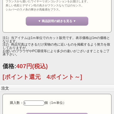
フランスから届いたワイヤーリボンコレクションをお届けします。
美しい色彩とデザイン性の高さがフランスならではのセンス。
シルバーのラメ糸の輝きが高級感をプラス。
張りのあるシースルーの素材感も魅力的です。
▼ 商品説明の続きを見る ▼
フラワーアレンジメントをはじめ、
手芸やクラフト、ラッピングはもちろんのこと、インテリアの装飾等、
幅広いジャンルのクリエーターへ自信をもっておすすめします。
注1）当アイテムは1ｍ単位でのカット販売です。表示価格は1mの価格と
40ミリ幅 ワイヤーリボン フランス製 5396 col.902
なります。
注2）商品写真はできるだけ実物の色に近いものを掲載するよう努力を致
しておりますが、
お使いのプラウザやPC環境等により多少の違いがございますことをご了
承下さい。
価格:
407円
(税込)
[ポイント還元 4ポイント～]
注文
購入数：
個（1ｍ単位）