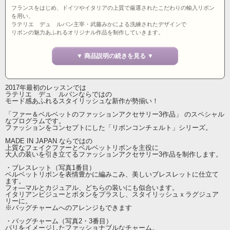
フランスをはじめ、ドイツやイタリアの上質で厳選されたこだわりの輸入リボン
を用い、
ラテリエ デュ ルバン主宰・武藤みかによる洗練されたデザインで
リボンの魅力あふれるオリジナル作品を制作していきます。
フランスのライフスタイル「Art de vivre アール ドゥ ヴィーヴル 」。
▼ 商品説明の続きを見る ▼
ラテリエ デュ ルバンのレッスンでは
日々の暮らしをより豊かに感じることのできる
上質でアート感（芸術）のあるワンランク上の作品を提案しています。
2017年最初のレッスンでは
ラテリエ デュ ルバンならではの
モード感あふれるスタイリッシュな新作が勢揃い！
「ファー＆ベルベットのファッションアクセサリー3作品」 のスペシャル
なプログラムです。
ファッションをコンセプトにした「リボンコンチェルト」シリーズ。
MADE IN JAPAN ならではの
上質なフェイクファーとベルベットリボンを主役に
大人の装いを引き立てるファッションアクセサリー3作品を制作します。
・ブレスレット（写真1番目）
ベルベットリボンを表情豊かに編みこみ、美しいブレスレットに仕立て
ます。
フォ―マルとカジュアル、どちらの装いにも似合います。
イタリアンビジューとボタンをプラスし、スタイリッシュｘラグジュア
リーに。
※バッグチャームへのアレンジもできます
・バッグチャーム（写真2・3番目）
パリをイメージしたファッショナブルなチャーム。