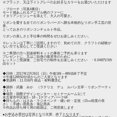
※ブラック、又はライトグレーのお好きなカラーをお選びいただけます
・ブローチ（写真4番目）
モード感あふれるアニマル柄のファーに
イタリアンビジューを添えて、大人の可愛さ。
リボンを愛する全てのリボンラバーズへ贈る本格的なリボン手工芸の世
界。
とっておきのリボンコンチェルト作品。
リボンの美しさと手仕事の時間をぜひお楽しみください。
※レッスンは丁寧にご説明しますので、初めての方、クラフトの経験が
ない方でも安心してご受講ください
※ご希望の方へ別途材料キットの事前ご予約も承ります
プレゼントに、又はご自身の復習等のために
レッスンご受講後、ご自宅での制作をお楽しみください ・6.048円/3作
品セット
◆日時：2017年2月26日（日）午後1時～4時頃終了予定
※午後12時50分頃からのご入室となります
◆受講料：11.016円 税込・材料費含む
◆講師：武藤 みか （ラテリエ デュ ルバン主宰・リボンアーティ
スト）
◆場所：国際デザインセンター・セミナールーム1にて
名古屋市中区栄3－18－1ナディアパーク6F
◆持ちもの：はさみ・ラジオペンチ・縫い針・定規（15㎝程度の長
さ）・手縫い用黒糸・筆記用具
※作品お持ち帰り用の紙袋は、ご用意致します
●お申込み受付は定員となり次第、終了となります。