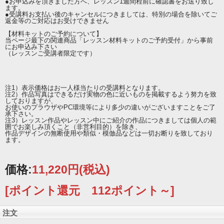
●お申込みを頂きました方へ、レッスン1週間程前に確認書をお送り致し
ます。
●受講料お支払い後のキャンセルにつきましては、特別の場合を除いてご
返金等のご対応はお受けできません
【材料キットのご予約について】
当ページ最下の関連商品「レッスン材料キットのご予約受付」から事前
にお申込み下さい
（レッスンご受講者限定です）
注1）表示価格はお一人様当たりの受講料となります。
注2）作品写真はできるだけ実物の色に近いものを掲載するよう努力を致
しておりますが、
お使いのプラウザやPC環境等により多少の違いがございますことをご了
承下さい。
注3）レッスン作品やレッスン中にご紹介の作品につきましては個人の範
囲でお楽しみ頂くこと（非営利目的）を除き、
作品デザインの無断使用や類似・模倣品などは一切お断りを致しており
ます。
価格:
11,220円
(税込)
[ポイント還元 112ポイント～]
注文