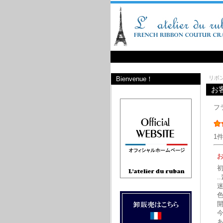
リボ
Bienvenue！
お
フ
1
.
迷
今