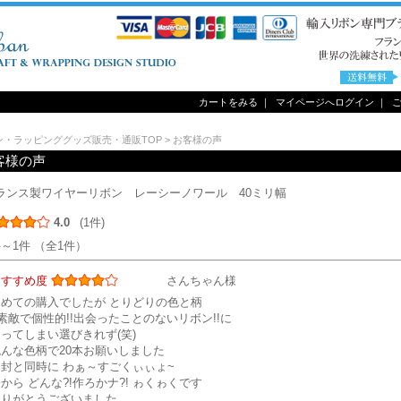
カートをみる
｜
マイページへログイン
｜
ン・ラッピンググッズ販売・通販TOP
> お客様の声
客様の声
ランス製ワイヤーリボン レーシーノワール 40ミリ幅
4.0
(1件)
件～1件 （全1件）
おすすめ度
さんちゃん様
初めての購入でしたが とりどりの色と柄
.素敵で個性的!!出会ったことのないリボン!!に
ってしまい選びきれず(笑)
色んな色柄で20本お願いしました
開封と同時に わぁ～すごくぃぃょ~
から どんな?!作ろかナ?! ゎくゎくです
ありがとうございました