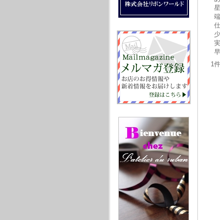
星
実
1